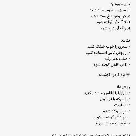
برای خورش:
1. سبزی را خوب خرد کنید
2. در روغن داغ تفت دهید
3. تا آب آن گرفته شود
4. رنگ آن تیره شود
نکات:
• سبزی را خوب خشک کنید
• از روغن کافی استفاده کنید
• مرتب هم بزنید
• تا آب کامل گرفته شود
💡 نرم کردن گوشت:
روش‌ها:
• با پاپایا یا آناناس مزه دار کنید
• با سرکه یا آب لیمو
• با ماست
• با پیاز رنده شده
• با چکش گوشت بکوبید
• به مدت طولانی بپزید
نکته: مزه دار کردن چند ساعته گوشت را نرم می‌کند.