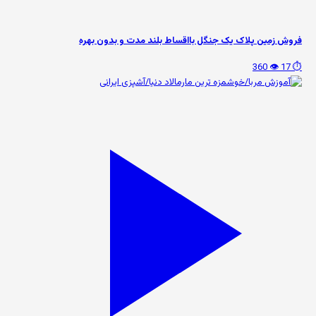
فروش زمین پلاک یک جنگل بااقساط بلند مدت و بدون بهره
👁️ 360
⏱️ 17