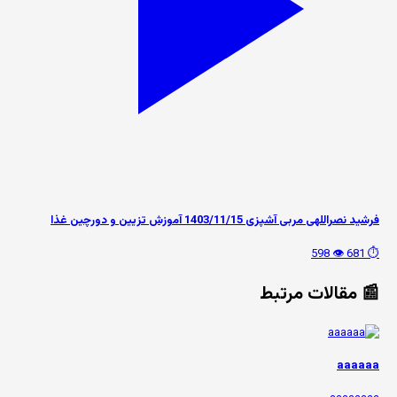
فرشید نصراللهی مربی آشپزی 1403/11/15 آموزش تزیین و دورچین غذا
👁️ 598
⏱️ 681
📰 مقالات مرتبط
aaaaaa