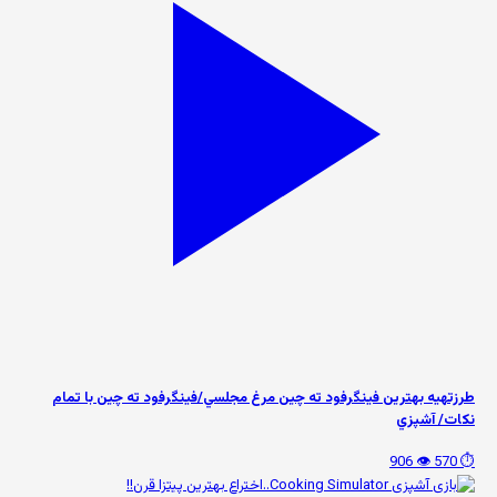
طرزتهيه بهترين فینگرفود ته چين مرغ مجلسي/فينگرفود ته چين با تمام
نكات/ آشپزي
👁️ 906
⏱️ 570