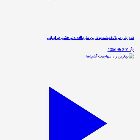
آموزش مربا/خوشمزه ترین مارمالاد دنیا/آشپزی ایرانی
👁️ 1056
⏱️ 201