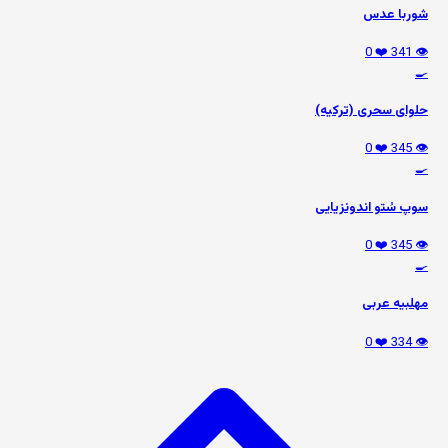
شوربا عدس
❤️ 0
👁️ 341
🍳
حلوای سحری (ترکیه)
❤️ 0
👁️ 345
🍳
سوپ سُتو اندونزیایی
❤️ 0
👁️ 345
🍳
مهلبیه عربی
❤️ 0
👁️ 334