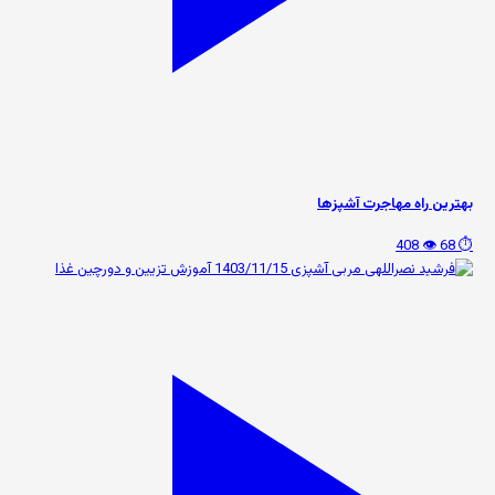
بهترین راه مهاجرت آشپزها
👁️ 408
⏱️ 68