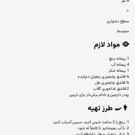
6 نفر
⭐
سطح دشواری
متوسط
🥘
مواد لازم
1 پیمانه برنج
4 پیمانه آب
1 پیمانه شکر
¼ قاشق چایخوری زعفران دم‌کرده
½ قاشق چایخوری هل
2 قاشق غذاخوری گلاب
پودر دارچین و بادام برش‌دار برای تزیین
👨‍🍳
طرز تهیه
1. برنج را 2 ساعت خیس کنید، سپس آسیاب کنید.
2. با آب بجوشانید تا کاملاً له شود.
3. شکر، زعفران و هل را اضافه کنید.