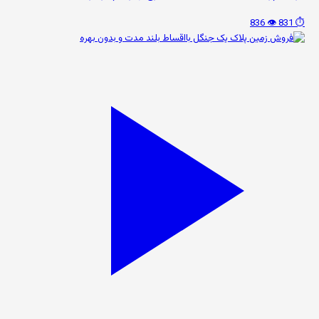
👁️ 836
⏱️ 831