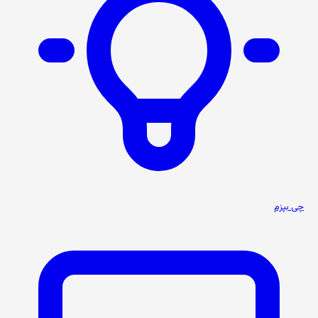
چی بپزم