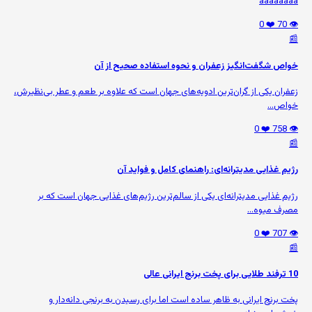
aaaaaaaa
❤️ 0
👁️ 70
📰
خواص شگفت‌انگیز زعفران و نحوه استفاده صحیح از آن
زعفران یکی از گران‌ترین ادویه‌های جهان است که علاوه بر طعم و عطر بی‌نظیرش،
خواص...
❤️ 0
👁️ 758
📰
رژیم غذایی مدیترانه‌ای: راهنمای کامل و فواید آن
رژیم غذایی مدیترانه‌ای یکی از سالم‌ترین رژیم‌های غذایی جهان است که بر
مصرف میوه‌...
❤️ 0
👁️ 707
📰
10 ترفند طلایی برای پخت برنج ایرانی عالی
پخت برنج ایرانی به ظاهر ساده است اما برای رسیدن به برنجی دانه‌دار و