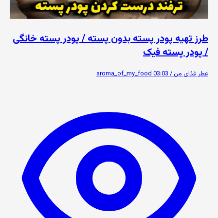
طرز تهیه پودر پسته بدون پسته / پودر پسته خانگی
/ پودر پسته فیک
عطر غذای من / aroma_of_my_food
03:03