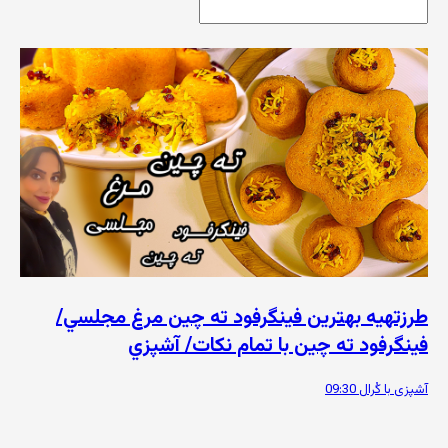
طرزتهيه بهترين فینگرفود ته چين مرغ مجلسي/
فينگرفود ته چين با تمام نكات/ آشپزي
آشپزی با کُرال
09:30