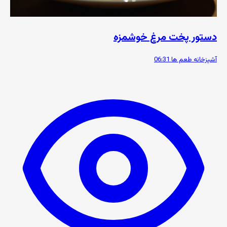
دستور پخت مرغ خوشمزه
آشپزخانه طعم ها
06:31